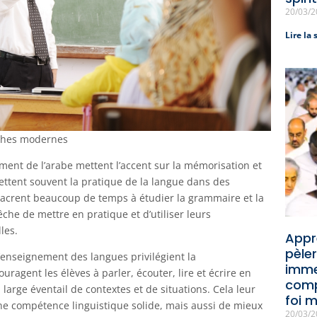
20/03/
Lire la 
oches modernes
ment de l’arabe mettent l’accent sur la mémorisation et
omettent souvent la pratique de la langue dans des
sacrent beaucoup de temps à étudier la grammaire et la
che de mettre en pratique et d’utiliser leurs
les.
Appre
pèler
enseignement des langues privilégient la
immer
uragent les élèves à parler, écouter, lire et écrire en
comp
large éventail de contextes et de situations. Cela leur
foi 
 compétence linguistique solide, mais aussi de mieux
20/03/