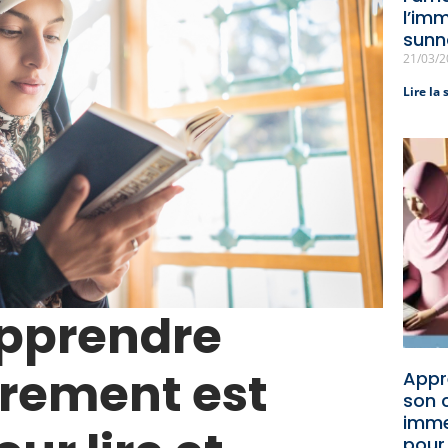
l’imm
sunna
21/03/
Lire la 
apprendre
trement est
Appr
son 
imme
pour