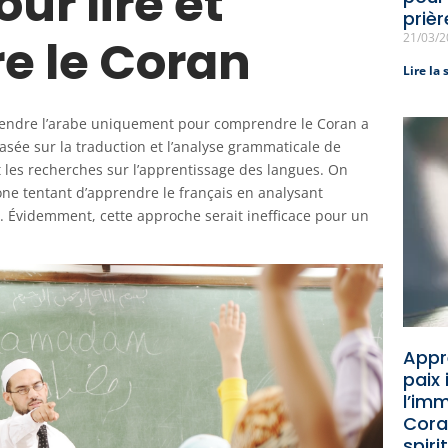
ur lire et
prièr
21/03/
e le Coran
Lire la 
prendre l’arabe uniquement pour comprendre le Coran a
ée sur la traduction et l’analyse grammaticale de
t les recherches sur l’apprentissage des langues. On
ne tentant d’apprendre le français en analysant
 Évidemment, cette approche serait inefficace pour un
Appr
paix
l’im
Cora
spiri