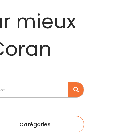
ur mieux
 Coran
rcher
Catégories