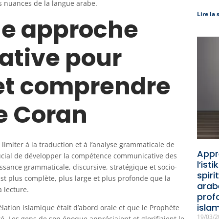
es nuances de la langue arabe.
Lire la 
ne approche
tive pour
 et comprendre
le Coran
limiter à la traduction et à l’analyse grammaticale de
Appr
t crucial de développer la compétence communicative des
l’ist
ssance grammaticale, discursive, stratégique et socio-
spiri
est plus complète, plus large et plus profonde que la
arab
 lecture.
prof
isla
vélation islamique était d’abord orale et que le Prophète
19/03/