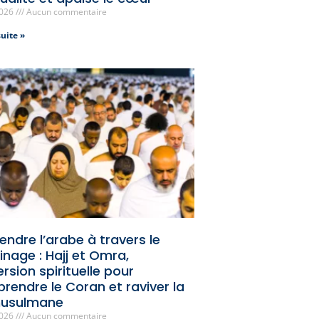
2026
Aucun commentaire
suite »
ndre l’arabe à travers le
inage : Hajj et Omra,
sion spirituelle pour
rendre le Coran et raviver la
musulmane
2026
Aucun commentaire