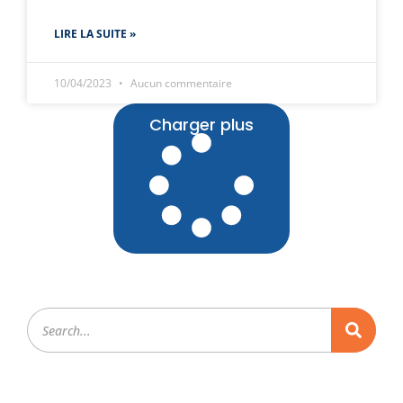
LIRE LA SUITE »
10/04/2023
Aucun commentaire
Charger plus
R
e
c
h
e