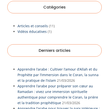
r
Catégories
c
h
e
Articles et conseils
(11)
r
Vidéos éducatives
(1)
Derniers articles
Apprendre l’arabe : Cultiver l’amour d’Allah et du
Prophète par l’immersion dans le Coran, la sunna
et la pratique de l’islam
21/03/2026
Apprendre l’arabe pour préparer son cœur au
Ramadan : vivez une immersion spirituelle
authentique pour comprendre le Coran, la prière
et la tradition prophétique
21/03/2026
Apprendre l’arabe pour trouver la paix intérieure :