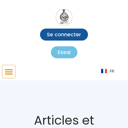
Aller
au
contenu
Se connecter
Essai
EN
FR
AR
Articles et