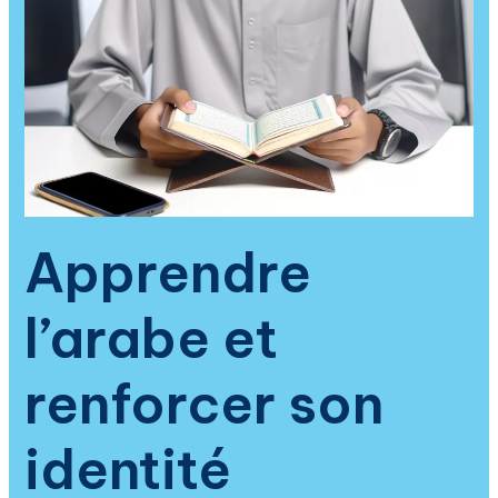
numérique
:
immersion
en
arabe,
compréhension
du
Coran
et
solutions
Apprendre
pour
la
l’arabe et
jeunesse
connectée
renforcer son
identité