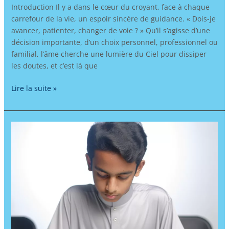
Introduction Il y a dans le cœur du croyant, face à chaque
carrefour de la vie, un espoir sincère de guidance. « Dois-je
avancer, patienter, changer de voie ? » Qu’il s’agisse d’une
décision importante, d’un choix personnel, professionnel ou
familial, l’âme cherche une lumière du Ciel pour dissiper
les doutes, et c’est là que
Lire la suite »
Apprendre
l’arabe
et
renforcer
son
identité
musulmane
à
l’ère