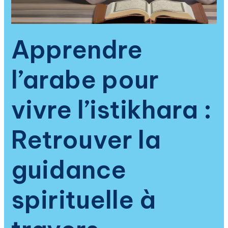
la
compréhension
profonde
Apprendre
des
invocations
l’arabe pour
islamiques
vivre l’istikhara :
Retrouver la
guidance
spirituelle à