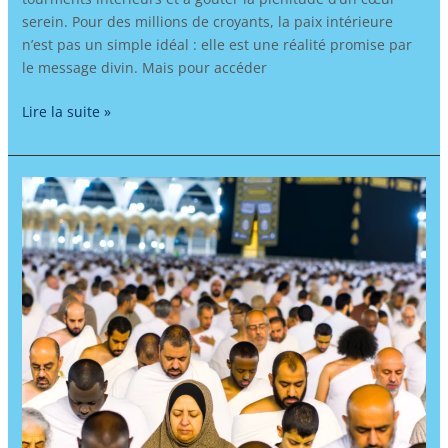
serein. Pour des millions de croyants, la paix intérieure
n’est pas un simple idéal : elle est une réalité promise par
le message divin. Mais pour accéder
Lire la suite »
Apprendre
l’arabe
à
travers
le
pèlerinage
:
Hajj
et
Omra,
immersion
spirituelle