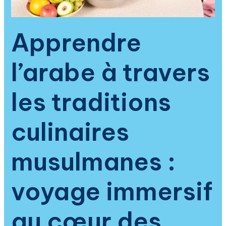
la
spiritualité
et
Apprendre
de
la
l’arabe à travers
culture
islamique
les traditions
culinaires
musulmanes :
voyage immersif
au cœur des