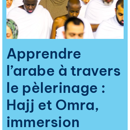
pour
comprendre
le
Coran
et
raviver
la
Apprendre
foi
musulmane
l’arabe à travers
le pèlerinage :
Hajj et Omra,
immersion