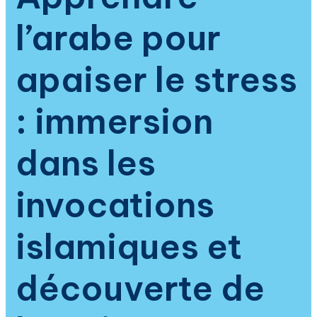
spiritualité
l’arabe pour
islamique
apaiser le stress
: immersion
dans les
invocations
islamiques et
découverte de