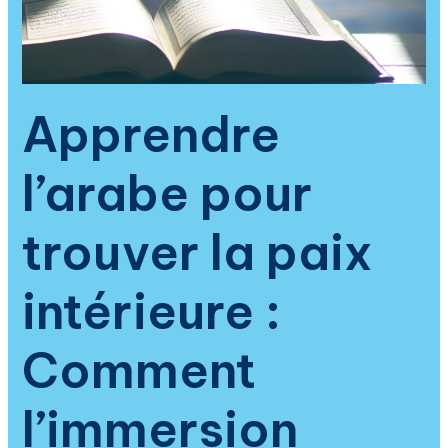
Coran
en
arabe
transforme
la
Apprendre
spiritualité
et
l’arabe pour
apaise
le
cœur
trouver la paix
intérieure :
Comment
l’immersion