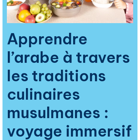
saveurs,
de
la
spiritualité
et
Apprendre
de
la
l’arabe à travers
culture
islamique
les traditions
culinaires
musulmanes :
voyage immersif