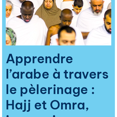
immersion
spirituelle
pour
comprendre
le
Coran
et
raviver
la
Apprendre
foi
musulmane
l’arabe à travers
le pèlerinage :
Hajj et Omra,