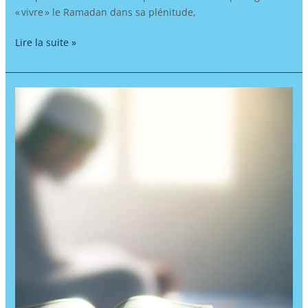
« vivre » le Ramadan dans sa plénitude,
Lire la suite »
Apprendre
l’arabe
pour
trouver
la
paix
intérieure
:
Comment
l’immersion
dans
les
sourates
du