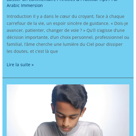
Arabic Immersion
Introduction Il y a dans le cœur du croyant, face à chaque
carrefour de la vie, un espoir sincère de guidance. « Dois-je
avancer, patienter, changer de voie ? » Qu’il s’agisse d’une
décision importante, d’un choix personnel, professionnel ou
familial, l’âme cherche une lumière du Ciel pour dissiper
les doutes, et c’est là que
Lire la suite »
Apprendre
l’arabe
et
renforcer
son
identité
musulmane