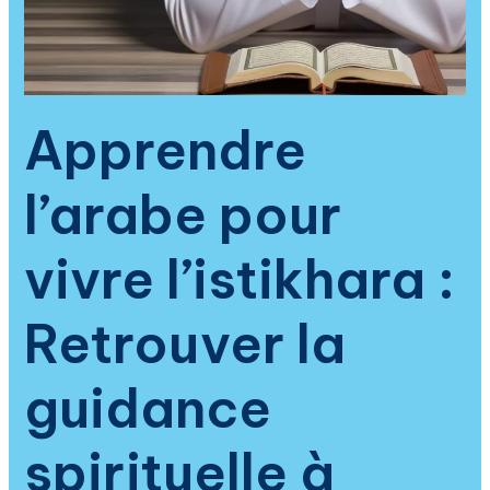
arabe
et
la
compréhension
profonde
Apprendre
des
invocations
l’arabe pour
islamiques
vivre l’istikhara :
Retrouver la
guidance
spirituelle à