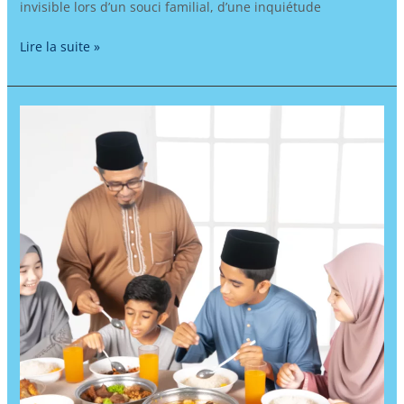
invisible lors d’un souci familial, d’une inquiétude
Lire la suite »
Apprendre
l’arabe
à
travers
les
traditions
culinaires
musulmanes
:
voyage
immersif
au
cœur
des