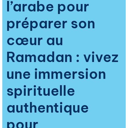
l’arabe pour
la
tradition
prophétique
préparer son
cœur au
Ramadan : vivez
une immersion
spirituelle
authentique
pour