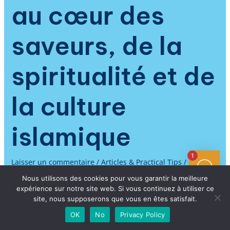
au cœur des
saveurs, de la
spiritualité et de
la culture
islamique
1
Laisser un commentaire
/
Articles & Practical Tips
/ Par
Arabic Immersion
Nous utilisons des cookies pour vous garantir la meilleure
expérience sur notre site web. Si vous continuez à utiliser ce
Apprendre l’arabe, c’est ouvrir la porte à un monde de
site, nous supposerons que vous en êtes satisfait.
saveurs, de traditions et de spiritualité partagées, bien au-
delà des lettres du Coran ou des paroles sacrées de la
OK
No
Privacy Policy
prière. Partout sur la planète, la communauté musulmane