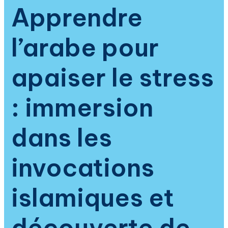
selon
Apprendre
la
spiritualité
l’arabe pour
islamique
apaiser le stress
: immersion
dans les
invocations
islamiques et
découverte de