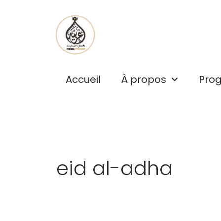
Aller
Pagination
au
d’article
contenu
Accueil
À propos
Pro
eid al-adha