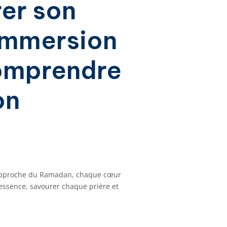
er son
immersion
comprendre
on
 l’approche du Ramadan, chaque cœur
 essence, savourer chaque prière et