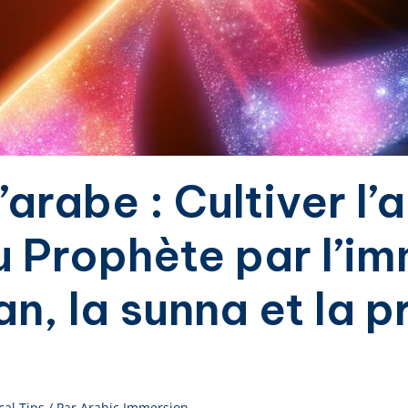
’arabe : Cultiver l
du Prophète par l’i
n, la sunna et la p
cal Tips
/ Par
Arabic Immersion