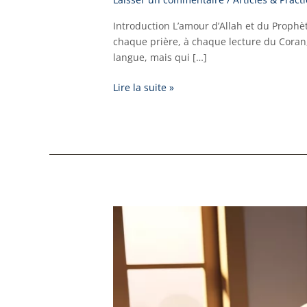
Introduction L’amour d’Allah et du Prophète
chaque prière, à chaque lecture du Coran
langue, mais qui […]
Lire la suite »
Apprendre
l’arabe
pour
préparer
son
cœur