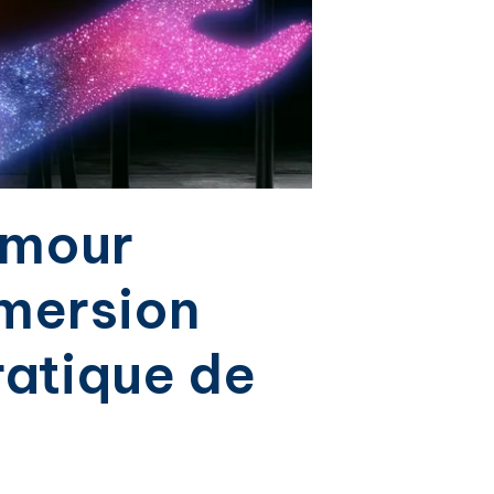
’amour
mmersion
ratique de