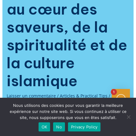
au cœur des
saveurs, de la
spiritualité et de
la culture
islamique
1
Laisser un commentaire
/
Articles & Practical Tips
/ Par
Arabic Immersion
Nous utilisons des cookies pour vous garantir la meilleure
expérience sur notre site web. Si vous continuez à utiliser ce
Apprendre l’arabe, c’est ouvrir la porte à un monde de
site, nous supposerons que vous en êtes satisfait.
saveurs, de traditions et de spiritualité partagées, bien au-
delà des lettres du Coran ou des paroles sacrées de la
OK
No
Privacy Policy
prière. Partout sur la planète, la communauté musulmane