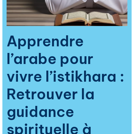
arabe
et
la
compréhension
profonde
Apprendre
des
invocations
l’arabe pour
islamiques
vivre l’istikhara :
Retrouver la
guidance
spirituelle à