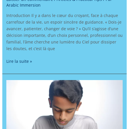
Arabic Immersion
Introduction Il y a dans le cœur du croyant, face à chaque
carrefour de la vie, un espoir sincère de guidance. « Dois-je
avancer, patienter, changer de voie ? » Qu’il s’agisse d’une
décision importante, d’un choix personnel, professionnel ou
familial, l’âme cherche une lumière du Ciel pour dissiper
les doutes, et c’est là que
Lire la suite »
Apprendre
l’arabe
et
renforcer
son
identité
musulmane