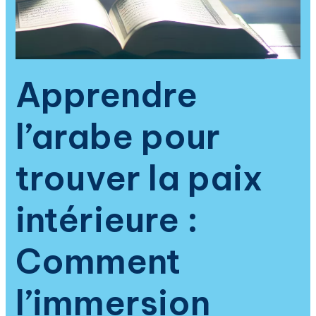
Coran
en
arabe
transforme
la
Apprendre
spiritualité
et
l’arabe pour
apaise
le
cœur
trouver la paix
intérieure :
Comment
l’immersion