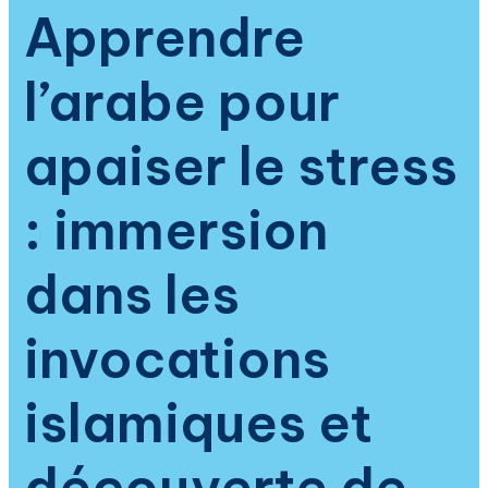
selon
Apprendre
la
spiritualité
l’arabe pour
islamique
apaiser le stress
: immersion
dans les
invocations
islamiques et
découverte de