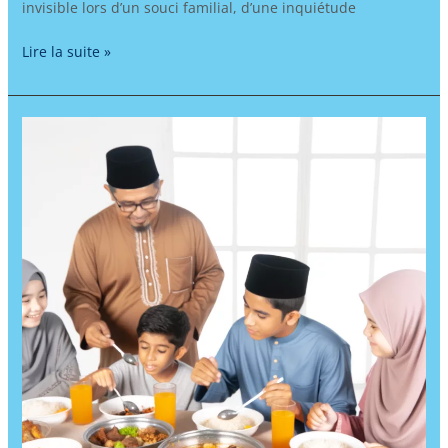
invisible lors d’un souci familial, d’une inquiétude
Lire la suite »
Apprendre
l’arabe
à
travers
les
traditions
culinaires
musulmanes
:
voyage
immersif
au
cœur
des