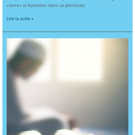
« vivre » le Ramadan dans sa plénitude,
Lire la suite »
Apprendre
l’arabe
pour
trouver
la
paix
intérieure
:
Comment
l’immersion
dans
les
sourates
du