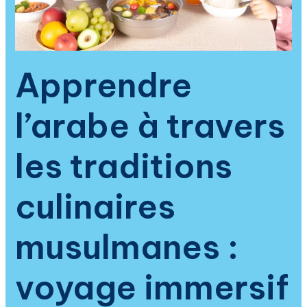
saveurs,
de
la
spiritualité
et
Apprendre
de
la
l’arabe à travers
culture
islamique
les traditions
culinaires
musulmanes :
voyage immersif