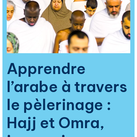
immersion
spirituelle
pour
comprendre
le
Coran
et
raviver
la
Apprendre
foi
musulmane
l’arabe à travers
le pèlerinage :
Hajj et Omra,