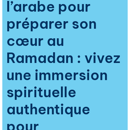
l’arabe pour
la
tradition
prophétique
préparer son
cœur au
Ramadan : vivez
une immersion
spirituelle
authentique
pour