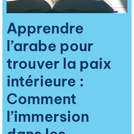
arabe
transforme
la
Apprendre
spiritualité
et
l’arabe pour
apaise
le
cœur
trouver la paix
intérieure :
Comment
l’immersion