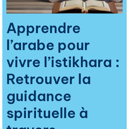
la
compréhension
profonde
Apprendre
des
invocations
l’arabe pour
islamiques
vivre l’istikhara :
Retrouver la
guidance
spirituelle à