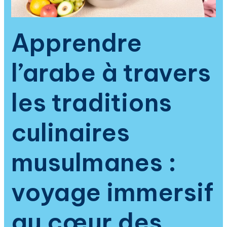
la
spiritualité
et
Apprendre
de
la
l’arabe à travers
culture
islamique
les traditions
culinaires
musulmanes :
voyage immersif
au cœur des