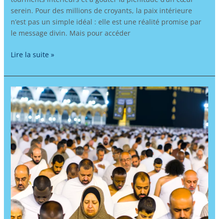
serein. Pour des millions de croyants, la paix intérieure
n’est pas un simple idéal : elle est une réalité promise par
le message divin. Mais pour accéder
Lire la suite »
Apprendre
l’arabe
à
travers
le
pèlerinage
:
Hajj
et
Omra,
immersion
spirituelle