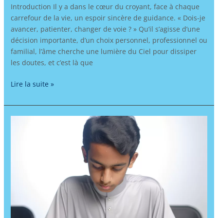
Introduction Il y a dans le cœur du croyant, face à chaque
carrefour de la vie, un espoir sincère de guidance. « Dois-je
avancer, patienter, changer de voie ? » Qu’il s’agisse d’une
décision importante, d’un choix personnel, professionnel ou
familial, l’âme cherche une lumière du Ciel pour dissiper
les doutes, et c’est là que
Lire la suite »
Apprendre
l’arabe
et
renforcer
son
identité
musulmane
à
l’ère