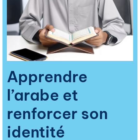
numérique
:
immersion
en
arabe,
compréhension
du
Coran
et
solutions
Apprendre
pour
la
l’arabe et
jeunesse
connectée
renforcer son
identité