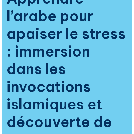
spiritualité
l’arabe pour
islamique
apaiser le stress
: immersion
dans les
invocations
islamiques et
découverte de