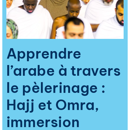
pour
comprendre
le
Coran
et
raviver
la
Apprendre
foi
musulmane
l’arabe à travers
le pèlerinage :
Hajj et Omra,
immersion