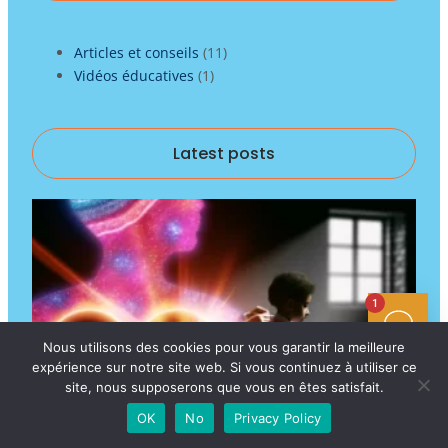
Articles et conseils
(11)
Vidéos éducatives
(1)
Latest posts
1
Nous utilisons des cookies pour vous garantir la meilleure
expérience sur notre site web. Si vous continuez à utiliser ce
site, nous supposerons que vous en êtes satisfait.
Apprendre l’arabe : Cultiver l’amour d’Allah
OK
No
Privacy Policy
et du Prophète par l’immersion dans le