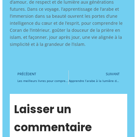
d’amour, de respect et de lumière aux générations
futures. Dans ce voyage, l’apprentissage de l’arabe et
l’immersion dans sa beauté ouvrent les portes d’une
intelligence du cœur et de l’esprit, pour comprendre le
Coran de l’intérieur, goûter la douceur de la prière en
islam, et façonner, jour après jour, une vie alignée à la
simplicité et à la grandeur de l’islam.
Précédent
Su
PRÉCÉDENT
SUIVANT
Les meilleurs livres pour comprendre le hadith et la Sunna : pourquoi apprendre l’arabe littéraire révolutionne votre immersion et votre spiritualité islamique
Apprendre l’arabe à la lumière de la sira : Vivre les grands moments du Prophète et retrouver la profondeur spirituelle de l’islam par l’immersion en arabe
Laisser un
commentaire