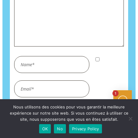
Name*
Enregistrer
mon nom,
mon e-mail
Email*
et mon site
1
dans le
navigateur
Nous utilisons des cookies pour vous garantir la meilleure
Site
pour mon
expérience sur notre site web. Si vous continuez à utiliser ce
Internet
prochain
site, nous supposerons que vous en êtes satisfait.
OK
No
Privacy Policy
commentaire.