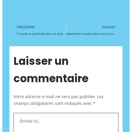
Précédent
Su
PRÉCÉDENT
SUIVANT
Trouver la quiétude dans la prière : apprendre l’arabe et l’immersion spirituelle pour développer le khushu’ et comprendre le Coran en profondeur
Apprendre l’arabe pour vivre la bienveillance conjugale selon la Sunna : immersion dans le Coran et la sagesse prophétique pour un couple musulman épanoui
Laisser un
commentaire
Votre adresse e-mail ne sera pas publiée.
Les
champs obligatoires sont indiqués avec
*
Écrivez
ici…