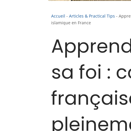
Accueil
-
Articles & Practical Tips
-
Appren
islamique en France
Apprendr
sa foi :
français
pleineme