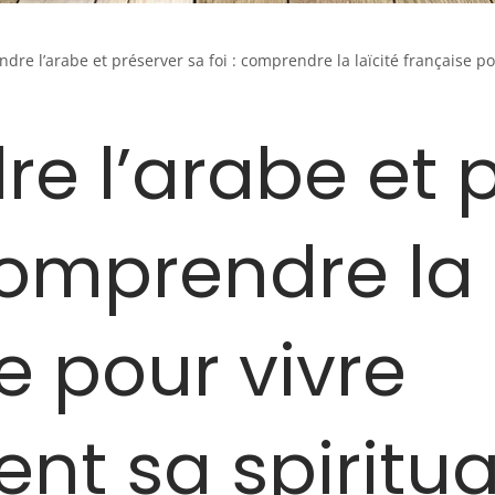
dre l’arabe et préserver sa foi : comprendre la laïcité française po
e l’arabe et 
 comprendre la 
e pour vivre
nt sa spiritua