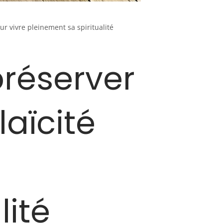
ur vivre pleinement sa spiritualité
préserver
laïcité
lité