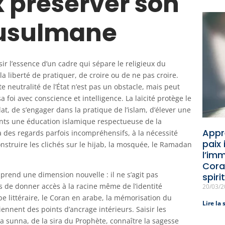
 préserver son
musulmane
sir l’essence d’un cadre qui sépare le religieux du
la liberté de pratiquer, de croire ou de ne pas croire.
 neutralité de l’État n’est pas un obstacle, mais peut
sa foi avec conscience et intelligence. La laïcité protège le
lat, de s’engager dans la pratique de l’islam, d’élever une
ants une éducation islamique respectueuse de la
Appr
 à des regards parfois incompréhensifs, à la nécessité
paix
onstruire les clichés sur le hijab, la mosquée, le Ramadan
l’im
Cora
e prend une dimension nouvelle : il ne s’agit pas
spiri
 de donner accès à la racine même de l’identité
20/03/
e littéraire, le Coran en arabe, la mémorisation du
Lire la 
nnent des points d’ancrage intérieurs. Saisir les
la sunna, de la sira du Prophète, connaître la sagesse