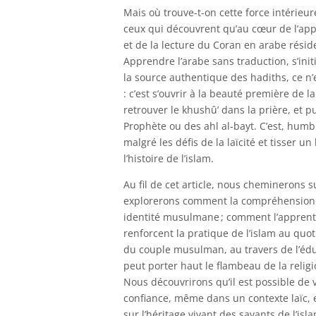
Mais où trouve-t-on cette force intérieur
ceux qui découvrent qu’au cœur de l’appr
et de la lecture du Coran en arabe résid
Apprendre l’arabe sans traduction, s’init
la source authentique des hadiths, ce n
: c’est s’ouvrir à la beauté première de l
retrouver le khushû’ dans la prière, et
Prophète ou des ahl al-bayt. C’est, hum
malgré les défis de la laïcité et tisser
l’histoire de l’islam.
Au fil de cet article, nous cheminerons s
explorerons comment la compréhension d
identité musulmane ; comment l’apprenti
renforcent la pratique de l’islam au quo
du couple musulman, au travers de l’édu
peut porter haut le flambeau de la religi
Nous découvrirons qu’il est possible de vi
confiance, même dans un contexte laïc, 
sur l’héritage vivant des savants de l’isl