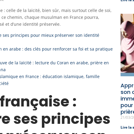
celle de la laïcité, bien sûr, mais surtout celle de soi,
vers ce chemin, chaque musulman en France pourra,
sé et d’une identité préservée.
re ses principes pour mieux préserver son identité
n en arabe : des clés pour renforcer sa foi et sa pratique
euve de la laïcité : lecture du Coran en arabe, prière en
nna
 islamique en France : éducation islamique, famille
ciété
Appr
son 
é française :
imme
pour
prièr
 ses principes
21/03/
Lire la 