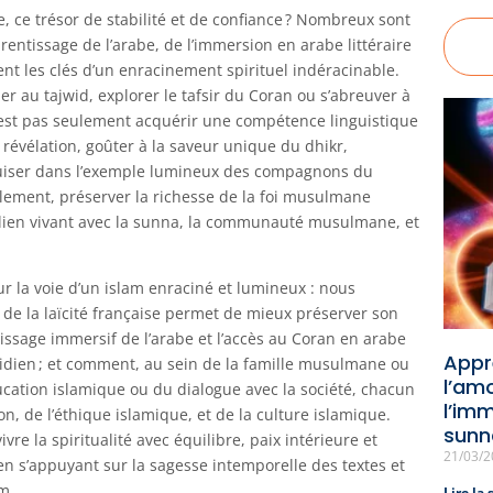
e, ce trésor de stabilité et de confiance ? Nombreux sont
entissage de l’arabe, de l’immersion en arabe littéraire
ent les clés d’un enracinement spirituel indéracinable.
ier au tajwid, explorer le tafsir du Coran ou s’abreuver à
’est pas seulement acquérir une compétence linguistique
a révélation, goûter à la saveur unique du dhikr,
 puiser dans l’exemple lumineux des compagnons du
blement, préserver la richesse de la foi musulmane
 un lien vivant avec la sunna, la communauté musulmane, et
ur la voie d’un islam enraciné et lumineux : nous
e la laïcité française permet de mieux préserver son
ssage immersif de l’arabe et l’accès au Coran en arabe
Appre
tidien ; et comment, au sein de la famille musulmane ou
l’am
cation islamique ou du dialogue avec la société, chacun
l’imm
on, de l’éthique islamique, et de la culture islamique.
sunna
vre la spiritualité avec équilibre, paix intérieure et
21/03/
en s’appuyant sur la sagesse intemporelle des textes et
am.
Lire la 