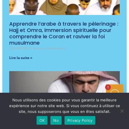
Apprendre l’arabe à travers le pèlerinage :
Hajj et Omra, immersion spirituelle pour
comprendre le Coran et raviver la foi
musulmane
20/03/2026
Aucun commentaire
Lire la suite »
1
Nous utilisons des cookies pour vous garantir la meilleure
expérience sur notre site web. Si vous continuez à utiliser ce
site, nous supposerons que vous en êtes satisfait.
OK
No
Privacy Policy