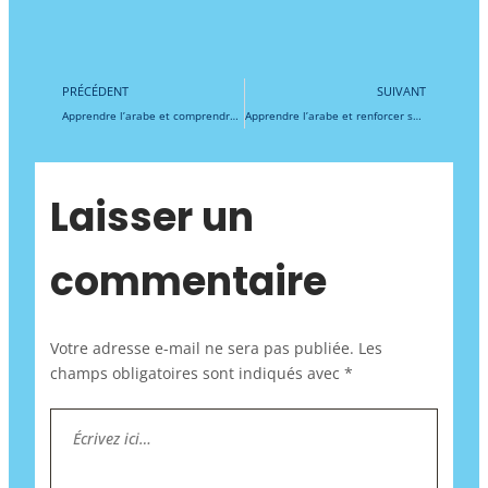
Précédent
Su
PRÉCÉDENT
SUIVANT
Apprendre l’arabe et comprendre les rites funéraires en islam en France : spiritualité, démarches pratiques et immersion dans la tradition musulmane
Apprendre l’arabe et renforcer sa foi : Conseils pratiques pour surmonter les crises personnelles grâce à l’immersion coranique, la spiritualité islamique et la force de la communauté
Laisser un
commentaire
Votre adresse e-mail ne sera pas publiée.
Les
champs obligatoires sont indiqués avec
*
Écrivez
ici…