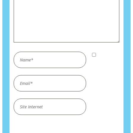
Name*
Enregistrer
mon nom,
mon e-mail
Email*
et mon site
dans le
navigateur
Site
pour mon
Internet
prochain
commentaire.