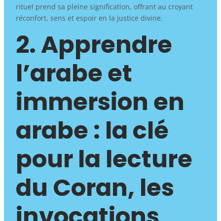
rituel prend sa pleine signification, offrant au croyant
réconfort, sens et espoir en la justice divine.
2. Apprendre
l’arabe et
immersion en
arabe : la clé
pour la lecture
du Coran, les
invocations