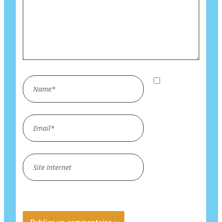
Name*
Enregistrer
mon nom,
mon e-mail
Email*
et mon site
dans le
navigateur
Site
pour mon
Internet
prochain
commentaire.