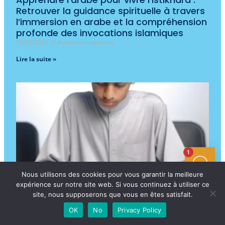
Retrouver la guidance spirituelle à travers
l’immersion en arabe et la compréhension
profonde des invocations islamiques
19/03/2026
Aucun commentaire
Lire la suite »
1
Nous utilisons des cookies pour vous garantir la meilleure
expérience sur notre site web. Si vous continuez à utiliser ce
Apprendre l’arabe et renforcer son
site, nous supposerons que vous en êtes satisfait.
identité musulmane à l’ère numérique :
OK
No
Privacy Policy
immersion en arabe, compréhension du