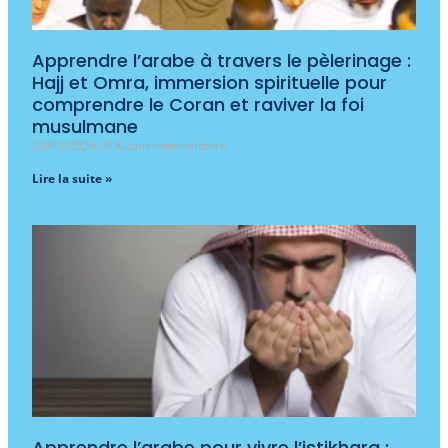
Apprendre l’arabe à travers le pèlerinage :
Hajj et Omra, immersion spirituelle pour
comprendre le Coran et raviver la foi
musulmane
20/03/2026
Aucun commentaire
Lire la suite »
Apprendre l’arabe pour vivre l’istikhara :