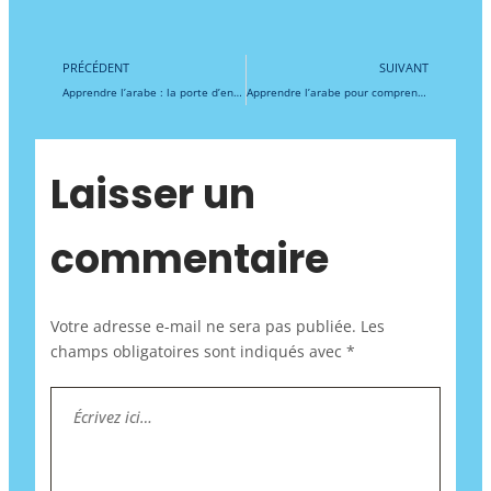
Précédent
Su
PRÉCÉDENT
SUIVANT
Apprendre l’arabe : la porte d’entrée essentielle pour comprendre le fiqh, l’aqida et le tafsir, et s’immerger dans la profondeur des sciences islamiques
Apprendre l’arabe pour comprendre la polygamie en islam : immersion dans l’éthique coranique, fiqh et spiritualité au cœur de la famille musulmane
Laisser un
commentaire
Votre adresse e-mail ne sera pas publiée.
Les
champs obligatoires sont indiqués avec
*
Écrivez
ici…