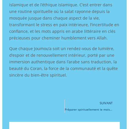
islamique et de l’éthique islamique. C’est entrer dans
une routine spirituelle où la salat rayonne depuis la
mosquée jusque dans chaque aspect de la vie,
transformant le stress en paix intérieure, l’incertitude en
confiance, et les mots appris en arabe littéraire en clés
précieuses pour cheminer humblement vers Allah.
Que chaque Joumou’a soit un rendez-vous de lumière,
d’espoir et de renouvellement intérieur, porté par une
immersion authentique dans l’arabe sans traduction, la
beauté du Coran, la force de la communauté et la quête
sincère du bien-être spirituel.
Su
SUIVANT
Préparer spirituellement le mois de Ramadan : renforcer la vie spirituelle musulmane en famille et en communauté, comprendre Laylat al-Qadr et Eid al-Fitr, et transmettre l’héritage islamique aux enfants musulmans en France