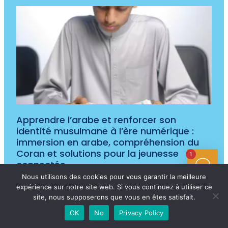
Apprendre l’arabe et renforcer son
identité musulmane à l’ère numérique :
immersion en arabe, compréhension du
Coran et solutions pour la jeunesse
1
connectée
19/03/2026
Aucun commentaire
Nous utilisons des cookies pour vous garantir la meilleure
expérience sur notre site web. Si vous continuez à utiliser ce
Lire la suite »
site, nous supposerons que vous en êtes satisfait.
OK
No
Privacy Policy
Tags