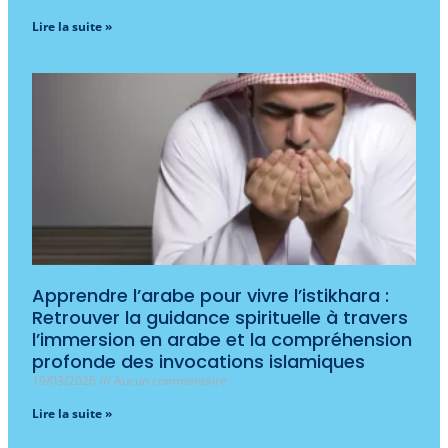
Lire la suite »
Apprendre l’arabe pour vivre l’istikhara :
Retrouver la guidance spirituelle à travers
l’immersion en arabe et la compréhension
profonde des invocations islamiques
19/03/2026
Aucun commentaire
Lire la suite »