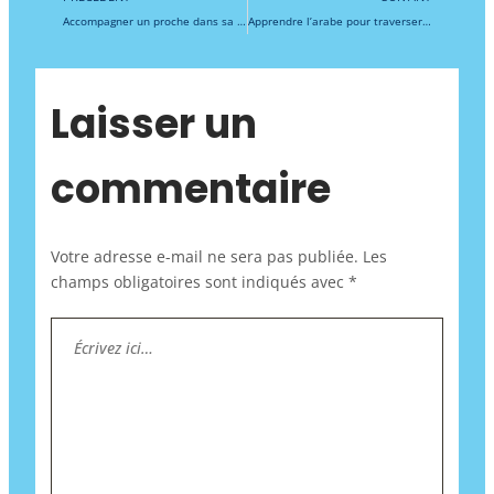
Accompagner un proche dans sa conversion à l’islam : conseils pour un soutien bienveillant, l’apprentissage de l’arabe et l’immersion spirituelle pour mieux comprendre le Coran et vivre la foi musulmane
Apprendre l’arabe pour traverser les épreuves : sagesse du Coran, patience en islam et force de la prière par l’immersion
Laisser un
commentaire
Votre adresse e-mail ne sera pas publiée.
Les
champs obligatoires sont indiqués avec
*
Écrivez
ici…