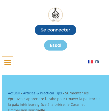
Aller
au
contenu
Se connecter
Essai
EN
FR
AR
Accueil
-
Articles & Practical Tips
-
Surmonter les
épreuves : apprendre l’arabe pour trouver la patience et
la paix intérieure grâce à la prière, le Coran et
l’immersion spirituelle