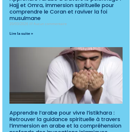
Hajj et Omra, immersion spirituelle pour
comprendre le Coran et raviver la foi
musulmane
20/03/2026
Aucun commentaire
Lire la suite »
Apprendre l’arabe pour vivre l’istikhara :
Retrouver la guidance spirituelle à travers
l’immersion en arabe et la compréhension