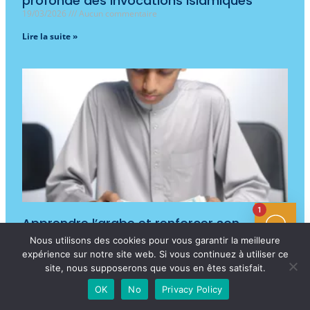
profonde des invocations islamiques
19/03/2026
Aucun commentaire
Lire la suite »
1
Apprendre l’arabe et renforcer son
identité musulmane à l’ère numérique :
Nous utilisons des cookies pour vous garantir la meilleure
immersion en arabe, compréhension du
expérience sur notre site web. Si vous continuez à utiliser ce
Coran et solutions pour la jeunesse
site, nous supposerons que vous en êtes satisfait.
connectée
OK
No
Privacy Policy
19/03/2026
Aucun commentaire